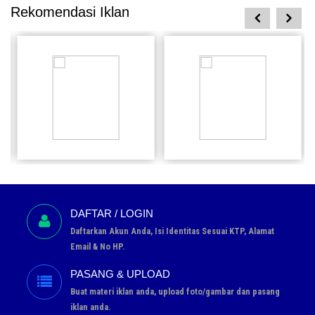
Rekomendasi Iklan
prev
next
Rumah
Rumah
1
1
Rp 1
Rp 1
1
1
22 Jun
22 Jun
Pesan
Pesan
DAFTAR / LOGIN
Daftarkan Akun Anda, Isi Identitas Sesuai KTP, Alamat
Email & No HP.
PASANG & UPLOAD
Buat materi iklan anda, upload foto/gambar dan pasang
iklan anda.