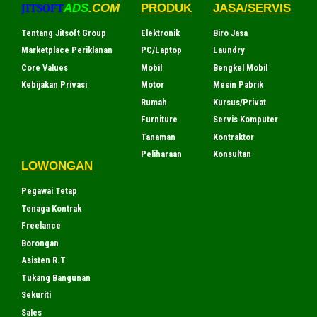
JITSOFT
ADS
.COM
PRODUK
JASA/SERVIS
Tentang Jitsoft Group
Elektronik
Biro Jasa
Marketplace Periklanan
PC/Laptop
Laundry
Core Values
Mobil
Bengkel Mobil
Kebijakan Privasi
Motor
Mesin Pabrik
Rumah
Kursus/Privat
Furniture
Servis Komputer
Tanaman
Kontraktor
Peliharaan
Konsultan
LOWONGAN
Pegawai Tetap
Tenaga Kontrak
Freelance
Borongan
Asisten R.T
Tukang Bangunan
Sekuriti
Sales