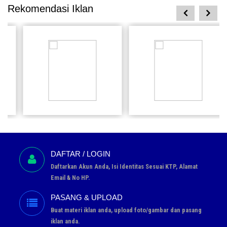
Rekomendasi Iklan
prev
next
Rp 0
Rp 0
28 Jun
27 Jun
Pesan
Pesan
DAFTAR / LOGIN
Daftarkan Akun Anda, Isi Identitas Sesuai KTP, Alamat
Email & No HP.
PASANG & UPLOAD
Buat materi iklan anda, upload foto/gambar dan pasang
iklan anda.