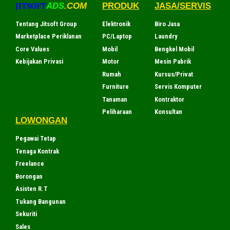
JITSOFT
ADS
.COM
PRODUK
JASA/SERVIS
Tentang Jitsoft Group
Elektronik
Biro Jasa
Marketplace Periklanan
PC/Laptop
Laundry
Core Values
Mobil
Bengkel Mobil
Kebijakan Privasi
Motor
Mesin Pabrik
Rumah
Kursus/Privat
Furniture
Servis Komputer
Tanaman
Kontraktor
Peliharaan
Konsultan
LOWONGAN
Pegawai Tetap
Tenaga Kontrak
Freelance
Borongan
Asisten R.T
Tukang Bangunan
Sekuriti
Sales