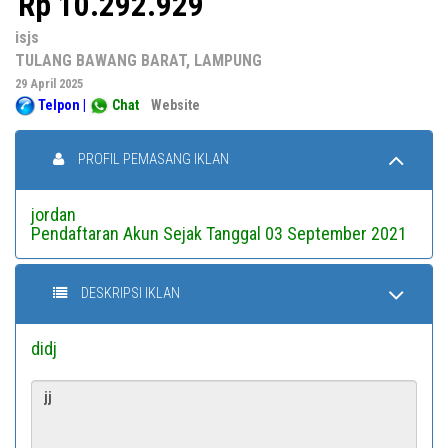
Rp 10.292.929
isjs
TULANG BAWANG BARAT, LAMPUNG
29 April 2025
Telpon
|
Chat
Website
PROFIL PEMASANG IKLAN
jordan
Pendaftaran Akun Sejak Tanggal 03 September 2021
DESKRIPSI IKLAN
didj