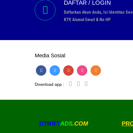
DAFTAR / LOGIN
Daftarkan Akun Anda, Isi Identitas Ses
KTP, Alamat Email & No HP.
Media Sosial
Download app :
JITSOFT
ADS
.COM
PR