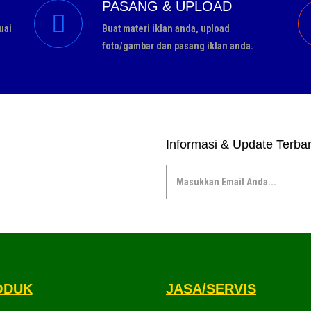
PASANG & UPLOAD
uai
Buat materi iklan anda, upload
foto/gambar dan pasang iklan anda.
Informasi & Update Terba
ODUK
JASA/SERVIS