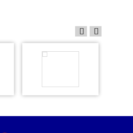
prev
next
Rumah
1
Rp 1
1
22 Jun
Pesan