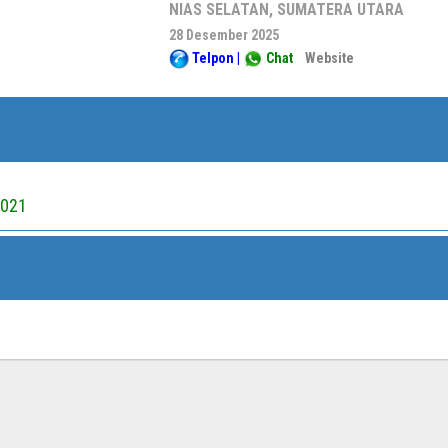
NIAS SELATAN, SUMATERA UTARA
28 Desember 2025
Telpon
|
Chat
Website
2021