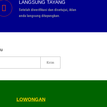
LANGSUNG TAYANG
Setelah diverifikasi dan disetujui, iklan
anda langsung ditayangkan.
ru
LOWONGAN