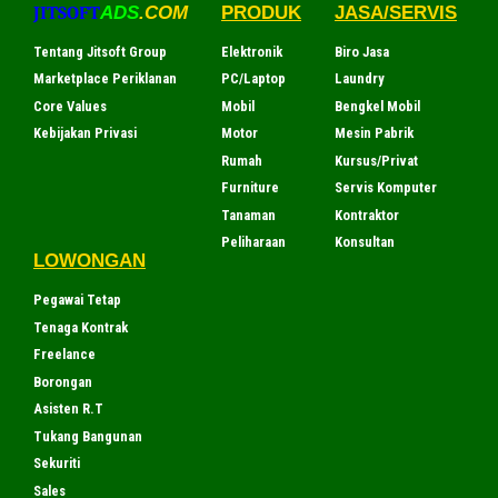
JITSOFT
ADS
.COM
PRODUK
JASA/SERVIS
Tentang Jitsoft Group
Elektronik
Biro Jasa
Marketplace Periklanan
PC/Laptop
Laundry
Core Values
Mobil
Bengkel Mobil
Kebijakan Privasi
Motor
Mesin Pabrik
Rumah
Kursus/Privat
Furniture
Servis Komputer
Tanaman
Kontraktor
Peliharaan
Konsultan
LOWONGAN
Pegawai Tetap
Tenaga Kontrak
Freelance
Borongan
Asisten R.T
Tukang Bangunan
Sekuriti
Sales