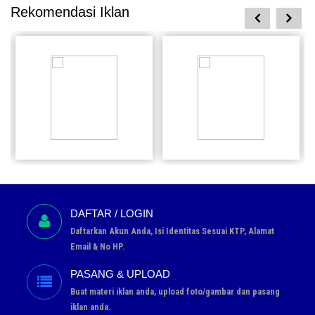
Rekomendasi Iklan
prev
next
Rp 0
Rp 0
11 Jul
28 Jun
Pesan
Pesan
DAFTAR / LOGIN
Daftarkan Akun Anda, Isi Identitas Sesuai KTP, Alamat
Email & No HP.
PASANG & UPLOAD
Buat materi iklan anda, upload foto/gambar dan pasang
iklan anda.