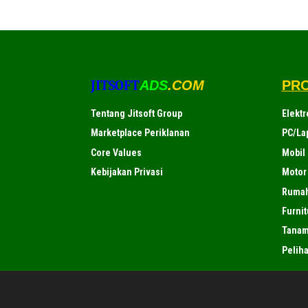
JITSOFT
ADS
.COM
PR
Tentang Jitsoft Group
Elektr
Marketplace Periklanan
PC/La
Core Values
Mobil
Kebijakan Privasi
Motor
Ruma
Furnit
Tana
Pelih