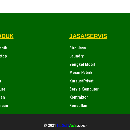
ODUK
JASA/SERVIS
onik
Biro Jasa
ptop
Laundry
Bengkel Mobil
Mesin Pabrik
h
Kursus/Privat
ure
Servis Komputer
man
Kontraktor
araan
Konsultan
© 2021
JITSoft
Ads
.com