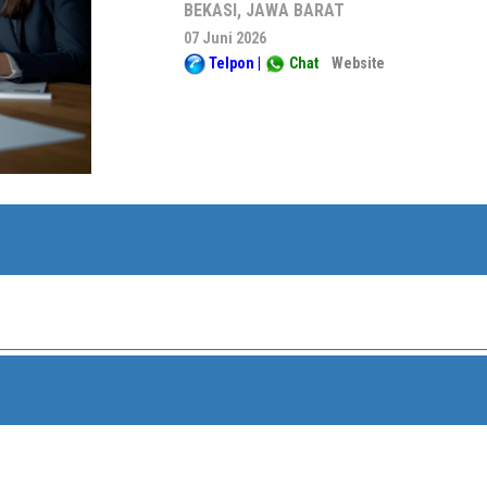
BEKASI, JAWA BARAT
07 Juni 2026
Telpon
|
Chat
Website