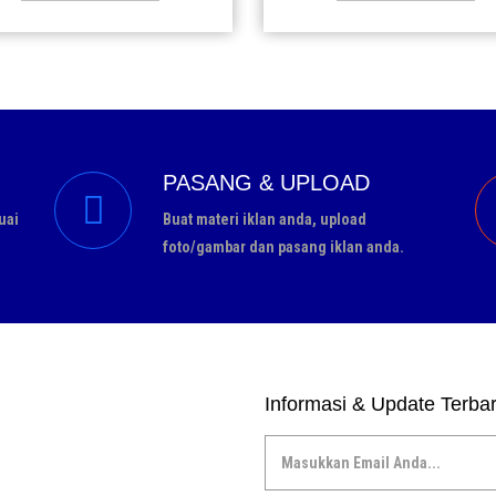
22 Jun
22 Jun
Pesan
Pesan
PASANG & UPLOAD
uai
Buat materi iklan anda, upload
foto/gambar dan pasang iklan anda.
Informasi & Update Terba