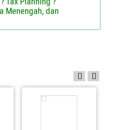
? Tax Planning ?
a Menengah, dan
prev
next
Rumah
1
Rp 1
1