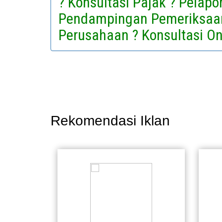
? Konsultasi Pajak ? Pelap
Pendampingan Pemeriksaan
Perusahaan ? Konsultasi On
Rekomendasi Iklan
p 0
Rp 0
 Jun
27 Jun
esan
Pesan