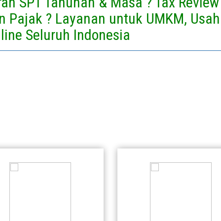
oran SPT Tahunan & Masa ? Tax Review 
 Pajak ? Layanan untuk UMKM, Usah
line Seluruh Indonesia
Rumah
Rumah
1
1
Rp 1
Rp 1
1
1